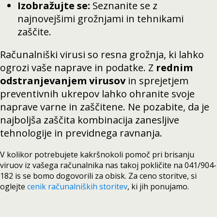
Izobražujte se:
Seznanite se z
najnovejšimi grožnjami in tehnikami
zaščite.
Računalniški virusi so resna grožnja, ki lahko
ogrozi vaše naprave in podatke. Z
rednim
odstranjevanjem virusov
in sprejetjem
preventivnih ukrepov lahko ohranite svoje
naprave varne in zaščitene. Ne pozabite, da je
najboljša zaščita kombinacija zanesljive
tehnologije in previdnega ravnanja.
V kolikor potrebujete kakršnokoli pomoč pri brisanju
viruov iz vašega računalnika nas takoj pokličite na 041/904-
182 is se bomo dogovorili za obisk. Za ceno storitve, si
oglejte
cenik računalniških storitev
, ki jih ponujamo.