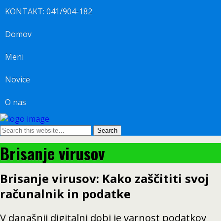
KONTAKT: 041/904-182
Domov
Meni
Novice
O nas
Brisanje virusov
Brisanje virusov: Kako zaščititi svoj
računalnik in podatke
V današnji digitalni dobi je varnost podatkov