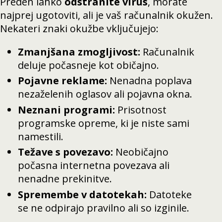
Preden lahko
odstranite virus
, morate
najprej ugotoviti, ali je vaš računalnik okužen.
Nekateri znaki okužbe vključujejo:
Zmanjšana zmogljivost:
Računalnik
deluje počasneje kot običajno.
Pojavne reklame:
Nenadna poplava
nezaželenih oglasov ali pojavna okna.
Neznani programi:
Prisotnost
programske opreme, ki je niste sami
namestili.
Težave s povezavo:
Neobičajno
počasna internetna povezava ali
nenadne prekinitve.
Spremembe v datotekah:
Datoteke
se ne odpirajo pravilno ali so izginile.