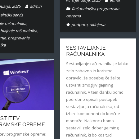
6 januarja, 2025
admin
nuarja, 2025
admin
Računalniška programska
alniški servis
oprema
nje računalnika
,
podpora
,
ukinjena
,
hlajenje računalnika
,
nje
,
pregrevanje
ika
SESTAVLJANJE
RAČUNALNIKA
Sestavljanje računalnika je lahko
zelo zabavno in koristno
opravilo, še posebej če želite
ustvariti zmogljiv gejming
računalnik. V tem članku bomo
podrobno opisali postopek
sestavljanja računalnika, od
izbire komponent do končne
STITEV
montaže. Na koncu bomo
RAMSKE OPREME
sestavili zelo dober gejming
tev programske opreme:
računalnik, ki bo kos tudi