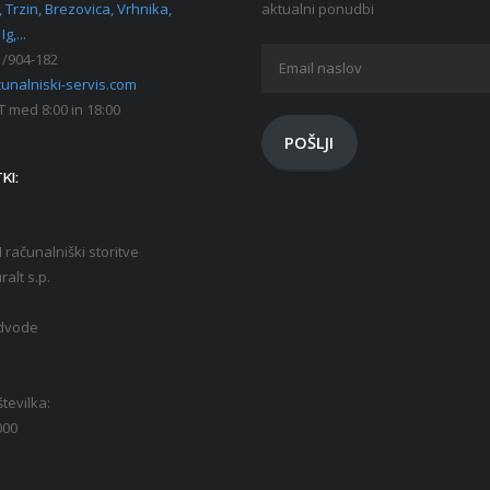
 Trzin, Brezovica, Vrhnika,
aktualni ponudbi
Ig,...
Email
/904-182
naslov
unalniski-servis.com
T med 8:00 in 18:00
POŠLJI
KI:
računalniški storitve
ralt s.p.
dvode
tevilka:
000