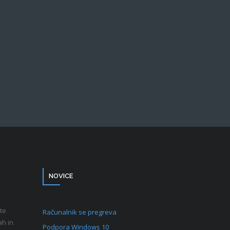
NOVICE
te
Računalnik se pregreva
ah in
Podpora Windows 10