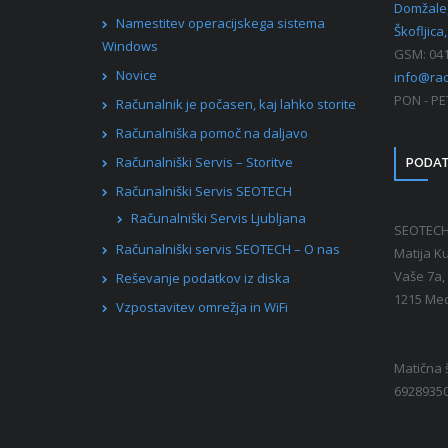
Domžale,
Namestitev operacijskega sistema
Škofljica, 
Windows
GSM: 041
Novice
info@rac
PON - PE
Računalnik je počasen, kaj lahko storite
Računalniška pomoč na daljavo
Računalniški Servis – Storitve
PODAT
Računalniški Servis SEOTECH
Računalniški Servis Ljubljana
SEOTECH 
Računalniški servis SEOTECH – O nas
Matija Ku
Vaše 7a,
Reševanje podatkov iz diska
1215 Me
Vzpostavitev omrežja in WiFi
Matična š
6928935