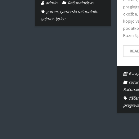
admin
Računalništvo
preglejt
gamer
,
gamerski računalnik
,
okožbe,
gejmer
,
igrice
kopijo 
podatkov
Razmišl
REA
6 avg
račun
Računaln
čišče
pregreva