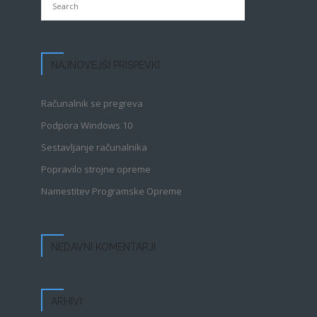
NAJNOVEJŠI PRISPEVKI
Računalnik se pregreva
Podpora Windows 10
Sestavljanje računalnika
Popravilo strojne opreme
Namestitev Programske Opreme
NEDAVNI KOMENTARJI
ARHIVI