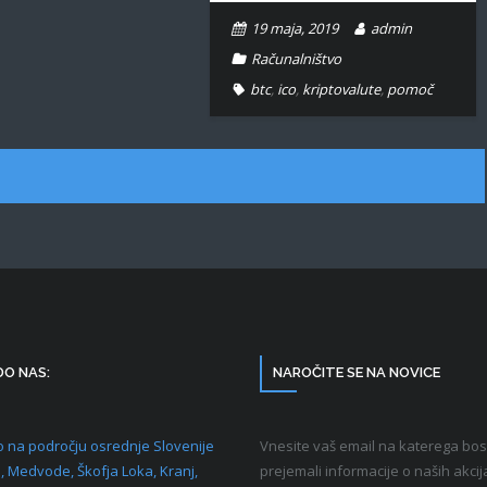
19 maja, 2019
admin
Računalništvo
btc
,
ico
,
kriptovalute
,
pomoč
DO NAS:
NAROČITE SE NA NOVICE
 na področju osrednje Slovenije
Vnesite vaš email na katerega bos
a, Medvode, Škofja Loka, Kranj,
prejemali informacije o naših akcij