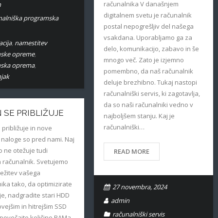
računalnika V današnjem
n
digitalnem svetu je računalnik
alniška programska
postal nepogrešljiv del našega
vsakdana. Uporabljamo ga za
acija
,
namestitev
delo, komunikacijo, zabavo in še
ske opreme
,
mnogo več. Zato je izjemno
ska oprema
,
pomembno, da naš računalnik
jak
deluje brezhibno. Tukaj nastopi
računalniški servis, ki zagotavlja,
da so naši računalniki vedno v
 SE PRIBLIŽUJE
najboljšem stanju. Kaj je
računalniški…
 približuje in nove
naloge so pred nami. Naj
 ne otežuje tudi
READ MORE
 računalnik. Svetujemo
ežitev vašega
ika tako, da optimizirate
27 novembra, 2024
e, nadgradite stari HDD
admin
ovejšim in hitrejšim SSD
računalniški servis
povečajte količino RAMa,