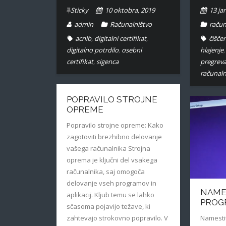
Sticky
10 oktobra, 2019
13 ja
admin
Računalništvo
račun
acnlb
,
digitalni certifikat
,
čišče
digitalno potrdilo
,
osebni
hlajenje
certifikat
,
sigenca
pregreva
računaln
POPRAVILO STROJNE
OPREME
Popravilo strojne opreme: Kako
zagotoviti brezhibno delovanje
vašega računalnika Strojna
oprema je ključni del vsakega
računalnika, saj omogoča
delovanje vseh programov in
NAME
aplikacij. Kljub temu se lahko
PROG
sčasoma pojavijo težave, ki
Namesti
zahtevajo strokovno popravilo. V