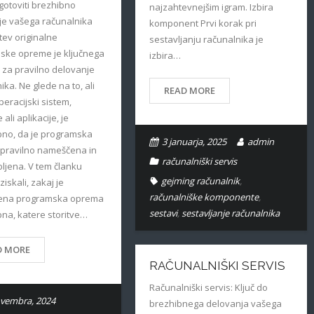
otoviti brezhibno
najzahtevnejšim igram. Izbira
je vašega računalnika
komponent Prvi korak pri
ev originalne
sestavljanju računalnika je
ske opreme je ključnega
izbira…
za pravilno delovanje
ika. Ne glede na to, ali
READ MORE
peracijski sistem,
 ali aplikacije, je
o, da je programska
3 januarja, 2025
admin
pravilno nameščena in
računalniški servis
ljena. V tem članku
gejming računalnik
,
iskali, zakaj je
računalniške komponente
,
ena programska oprema
sestavi
,
sestavljanje računalnika
a, katere storitve…
D MORE
RAČUNALNIŠKI SERVIS
Računalniški servis: Ključ do
vembra, 2024
brezhibnega delovanja vašega