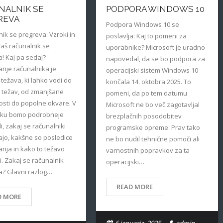
NALNIK SE
PODPORA WINDOWS 10
REVA
Podpora Windows 10 se
ik se pregreva: Vzroki in
poslavlja: Kaj to pomeni za
Vaš računalnik se
uporabnike? Microsoft je uradno
! Kaj pa sedaj?
napovedal, da se bo podpora za
nje računalnika je
operacijski sistem Windows 10
težava, ki lahko vodi do
končala 14. oktobra 2025. To
h težav, od zmanjšane
pomeni, da po tem datumu
osti do popolne okvare. V
Microsoft ne bo več zagotavljal
nku bomo podrobneje
brezplačnih posodobitev
i, zakaj se računalniki
programske opreme. Prav tako
jo, kakšne so posledice
ne bo nudil tehnične pomoči ali
nja in kako to težavo
varnostnih popravkov za ta
i. Zakaj se računalnik
operacijski…
a? Glavni razlog…
READ MORE
D MORE