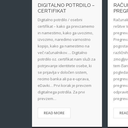
DIGITALNO POTRDILO –
RAČU
CERTIFIKAT
PREG
Digitalno potrdilo / osebni
Računaln
certifikat – kako ga prevzamemo
rešitve 
in namestimo, kako ga uvozimo,
pregreva
izvozimo, naredimo varnostno
Pregreva
kopijo, kako ga namestimo na
pogosta 
več računalnikov…. Digitalno
različni
potrdilo oz. certifikat nam služi za
zmogljiv
potrjevanje identitete osebe, ki
tem čla
se prijavlja v določen sistem,
pogledal
recimo banka ali pa e-uprava,
pregreva
eDavki… Prvi korak je prevzem
pregreva
digitalnega potrdila. Za prvi
odpravit
prevzem…
pregrev
READ MORE
REA