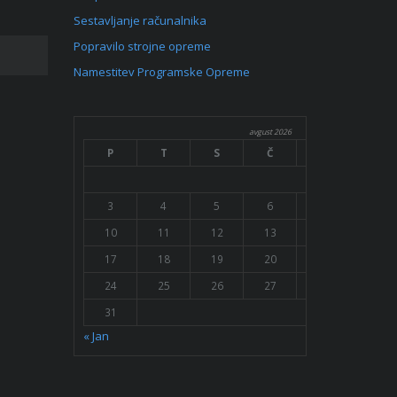
Sestavljanje računalnika
Popravilo strojne opreme
Namestitev Programske Opreme
avgust 2026
P
T
S
Č
P
S
1
3
4
5
6
7
8
10
11
12
13
14
15
17
18
19
20
21
22
24
25
26
27
28
29
31
« Jan