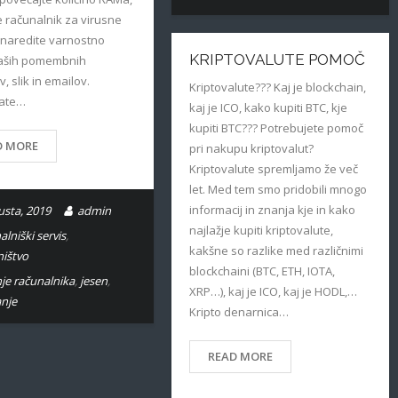
e računalnik za virusne
 naredite varnostno
KRIPTOVALUTE POMOČ
vaših pomembnih
, slik in emailov.
Kriptovalute??? Kaj je blockchain,
jate…
kaj je ICO, kako kupiti BTC, kje
kupiti BTC??? Potrebujete pomoč
D MORE
pri nakupu kriptovalut?
Kriptovalute spremljamo že več
let. Med tem smo pridobili mnogo
informacij in znanja kje in kako
usta, 2019
admin
najlažje kupiti kriptovalute,
alniški servis
,
kakšne so razlike med različnimi
ištvo
blockchaini (BTC, ETH, IOTA,
nje računalnika
,
jesen
,
XRP…), kaj je ICO, kaj je HODL,…
nje
Kripto denarnica…
READ MORE