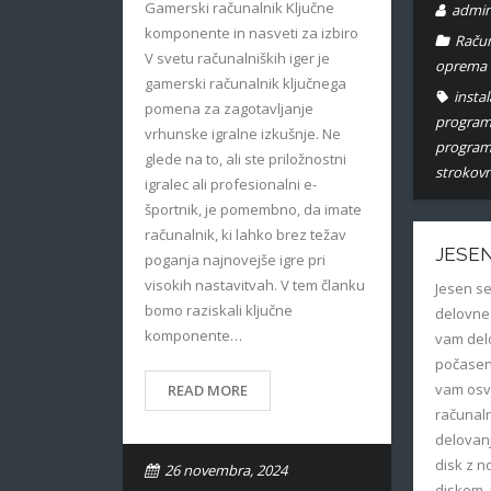
Gamerski računalnik Ključne
admi
komponente in nasveti za izbiro
Račun
V svetu računalniških iger je
oprema
gamerski računalnik ključnega
instal
pomena za zagotavljanje
program
vrhunske igralne izkušnje. Ne
program
glede na to, ali ste priložnostni
strokovn
igralec ali profesionalni e-
športnik, je pomembno, da imate
računalnik, ki lahko brez težav
JESEN
poganja najnovejše igre pri
visokih nastavitvah. V tem članku
Jesen se
bomo raziskali ključne
delovne 
komponente…
vam delo
počasen
vam osv
READ MORE
računaln
delovanj
disk z n
26 novembra, 2024
diskom, 