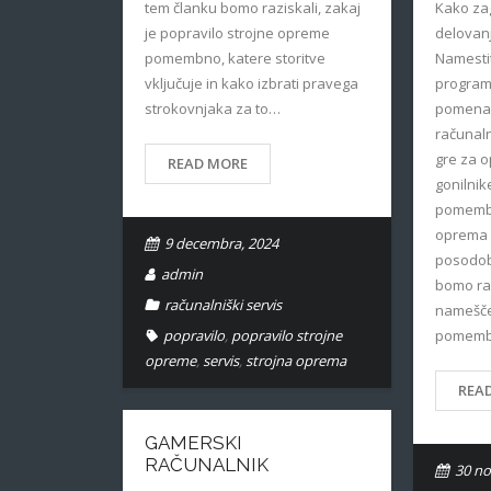
Kako zag
tem članku bomo raziskali, zakaj
delovan
je popravilo strojne opreme
Namestit
pomembno, katere storitve
program
vključuje in kako izbrati pravega
pomena 
strokovnjaka za to…
računaln
gre za o
READ MORE
gonilnike
pomembn
oprema 
9 decembra, 2024
posodob
admin
bomo raz
računalniški servis
namešč
pomembn
popravilo
,
popravilo strojne
opreme
,
servis
,
strojna oprema
REA
GAMERSKI
RAČUNALNIK
30 no