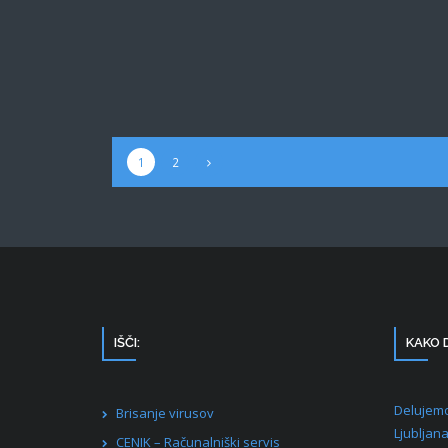
1
2
IŠČI:
KAKO 
Delujemo
Brisanje virusov
Ljubljan
CENIK – Računalniški servis