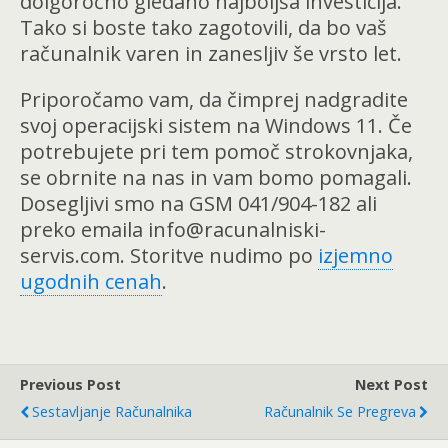
dolgoročno gledano najboljša investicija.
Tako si boste tako zagotovili, da bo vaš
računalnik varen in zanesljiv še vrsto let.
Priporočamo vam, da čimprej nadgradite
svoj operacijski sistem na Windows 11. Če
potrebujete pri tem pomoč strokovnjaka,
se obrnite na nas in vam bomo pomagali.
Dosegljivi smo na GSM 041/904-182 ali
preko emaila info@racunalniski-
servis.com. Storitve nudimo po
izjemno
ugodnih cenah
.
Previous Post
Next Post
Sestavljanje Računalnika
Računalnik Se Pregreva