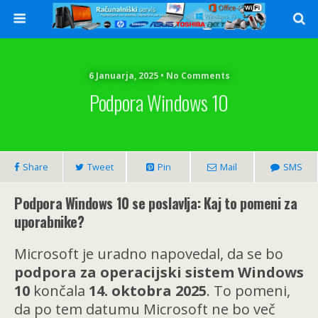
6 Januarja, 2025 • No Comments
Podpora Windows 10
Share
Tweet
Pin
Mail
SMS
Podpora Windows 10 se poslavlja: Kaj to pomeni za
uporabnike?
Microsoft je uradno napovedal, da se bo
podpora za operacijski sistem Windows
10
končala
14. oktobra 2025
. To pomeni,
da po tem datumu Microsoft ne bo več