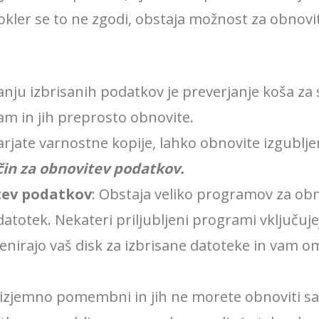
okler se to ne zgodi, obstaja možnost za obnovi
vanju izbrisanih podatkov je preverjanje koša za 
am in jih preprosto obnovite.
arjate varnostne kopije, lahko obnovite izgublj
ačin za obnovitev podatkov.
tev podatkov
: Obstaja veliko programov za ob
 datotek. Nekateri priljubljeni programi vključu
kenirajo vaš disk za izbrisane datoteke in vam om
i izjemno pomembni in jih ne morete obnoviti s