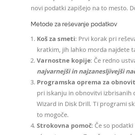
novi podatki zapišejo na to mesto. D
Metode za reševanje podatkov
Koš za smeti
: Prvi korak pri reše
kratkim, jih lahko morda najdete t
Varnostne kopije
: Če redno ustv
najvarnejši in najzanesljivejši n
Programska oprema za obnovi
pri iskanju in obnovitvi izbrisanih
Wizard in Disk Drill. Ti programi s
to mogoče.
Strokovna pomoč
: Če so podatk