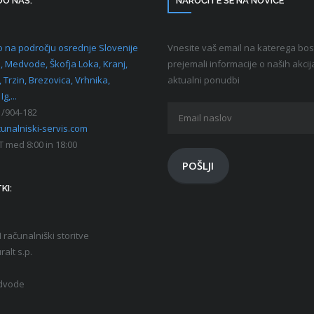
DO NAS:
NAROČITE SE NA NOVICE
 na področju osrednje Slovenije
Vnesite vaš email na katerega bos
a, Medvode, Škofja Loka, Kranj,
prejemali informacije o naših akcij
 Trzin, Brezovica, Vrhnika,
aktualni ponudbi
Ig,...
Email
/904-182
naslov
unalniski-servis.com
T med 8:00 in 18:00
POŠLJI
KI:
računalniški storitve
ralt s.p.
dvode