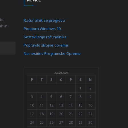
NOVICE
te
Računalnik se pregreva
ah in
Podpora Windows 10
Sestavljanje računalnika
Popravilo strojne opreme
Namestitev Programske Opreme
avgust 2026
P
T
S
Č
P
S
N
1
2
3
4
5
6
7
8
9
10
11
12
13
14
15
16
17
18
19
20
21
22
23
24
25
26
27
28
29
30