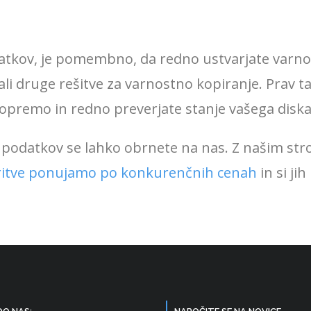
odatkov, je pomembno, da redno ustvarjate varn
ali druge rešitve za varnostno kopiranje. Prav ta
opremo in redno preverjate stanje vašega diska
u podatkov se lahko obrnete na nas. Z našim st
ritve ponujamo po konkurenčnih cenah
in si ji