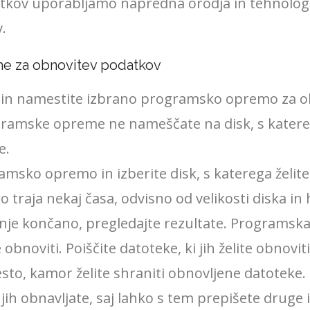
tkov uporabljamo napredna orodja in tehnologi
.
e za obnovitev podatkov
e in namestite izbrano programsko opremo za o
amske opreme ne nameščate na disk, s katerega
e.
amsko opremo in izberite disk, s katerega želit
 traja nekaj časa, odvisno od velikosti diska in 
ranje končano, pregledajte rezultate. Programs
obnoviti. Poiščite datoteke, ki jih želite obnoviti,
mesto, kamor želite shraniti obnovljene datotek
a jih obnavljate, saj lahko s tem prepišete druge