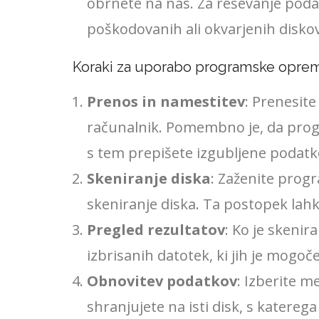
obrnete na nas. Za reševanje poda
poškodovanih ali okvarjenih diskov
Koraki za uporabo programske oprem
Prenos in namestitev
: Prenesit
računalnik. Pomembno je, da progr
s tem prepišete izgubljene podatk
Skeniranje diska
: Zaženite progr
skeniranje diska. Ta postopek lahko
Pregled rezultatov
: Ko je skeni
izbrisanih datotek, ki jih je mogoče 
Obnovitev podatkov
: Izberite 
shranjujete na isti disk, s katereg