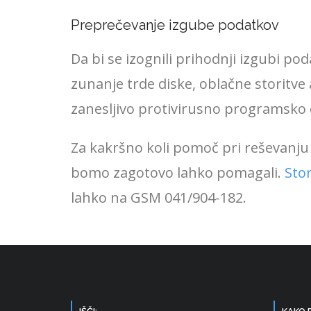
Preprečevanje izgube podatkov
Da bi se izognili prihodnji izgubi p
zunanje trde diske, oblačne storitve 
zanesljivo protivirusno programsko 
Za kakršno koli pomoč pri reševanj
bomo zagotovo lahko pomagali.
Sto
lahko na GSM 041/904-182.