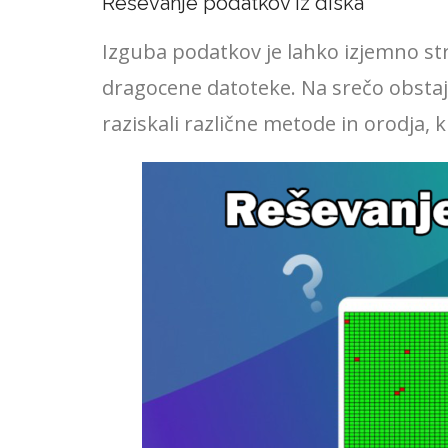
Reševanje podatkov iz diska
Izguba podatkov je lahko izjemno st
dragocene datoteke. Na srečo obstaj
raziskali različne metode in orodja,