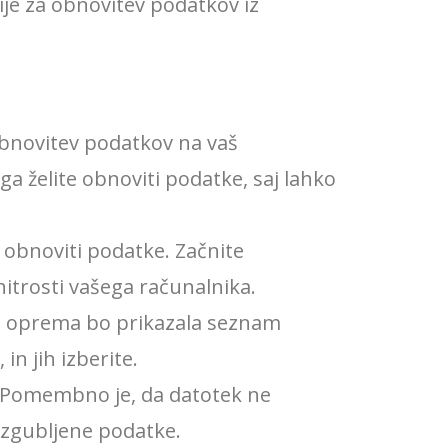
je za obnovitev podatkov iz
bnovitev podatkov na vaš
 želite obnoviti podatke, saj lahko
e obnoviti podatke. Začnite
hitrosti vašega računalnika.
ka oprema bo prikazala seznam
 in jih izberite.
e. Pomembno je, da datotek ne
 izgubljene podatke.