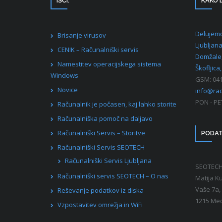
IŠČI:
KAKO 
Delujemo
Brisanje virusov
Ljubljan
CENIK – Računalniški servis
Domžale,
Namestitev operacijskega sistema
Škofljica, 
Windows
GSM: 041
Novice
info@rac
PON - PE
Računalnik je počasen, kaj lahko storite
Računalniška pomoč na daljavo
Računalniški Servis – Storitve
PODAT
Računalniški Servis SEOTECH
Računalniški Servis Ljubljana
SEOTECH 
Računalniški servis SEOTECH – O nas
Matija Ku
Vaše 7a,
Reševanje podatkov iz diska
1215 Me
Vzpostavitev omrežja in WiFi